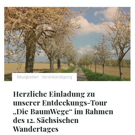
Wandertag
in
Grimma
–
Entdeckertour
BaumWege"
Neuigkeiten
Vorankündigung
Herzliche Einladung zu
unserer Entdeckungs-Tour
„Die BaumWege“ im Rahmen
des 12. Sächsischen
Wandertages