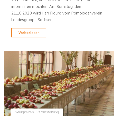
vorgenommen, über dass wir Sie heute gerne
informieren möchten. Am Samstag, den
21.10.2023 wird Herr Figura vom Pomologenverein
Landesgruppe Sachsen, …
"Nächste
Weiterlesen
Termine
im
Herbst"
Neuigkeiten
Veranstaltung