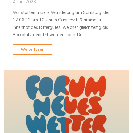
4. Juni 2023
Wir starten unsere Wanderung am Samstag, den
17.06.23 um 10 Uhr in Cannewitz/Grimma im
Innenhof des Rittergutes, welcher gleichzeitig als
Parkplatz genutzt werden kann. Der …
"Herzliche
Weiterlesen
Einladung
zu
unserer
Entdeckungs-
Tour
„Die
BaumWege“
im
Rahmen
des
12.