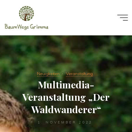
Zum
Inhalt
springen
Neuigkeiten
Veranstaltung
Multimedia-
Veranstaltung „Der
Waldwanderer“
1. NOVEMBER 2022